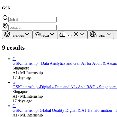
GSK
Category
Level
GSK
Global
9
results
G
GSK
Internship - Data Analytics and Gen AI for Audit & Assur
Singapore
AI / ML
Internship
17 days ago
G
GSK
Internship -Digital - Data and AI - Asia R&D - Singapore
Singapore
AI / ML
Internship
17 days ago
G
GSK
Internship: Global Quality Digital & AI Transformation -
AI / ML
Internship