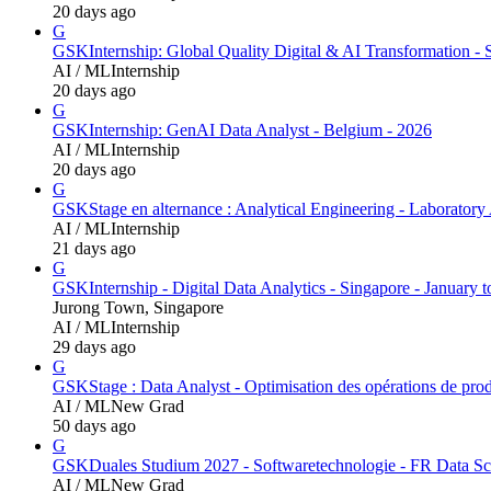
20 days ago
G
GSK
Internship: Global Quality Digital & AI Transformation -
AI / ML
Internship
20 days ago
G
GSK
Internship: GenAI Data Analyst - Belgium - 2026
AI / ML
Internship
20 days ago
G
GSK
Stage en alternance : Analytical Engineering - Laborator
AI / ML
Internship
21 days ago
G
GSK
Internship - Digital Data Analytics - Singapore - January 
Jurong Town, Singapore
AI / ML
Internship
29 days ago
G
GSK
Stage : Data Analyst - Optimisation des opérations de pro
AI / ML
New Grad
50 days ago
G
GSK
Duales Studium 2027 - Softwaretechnologie - FR Data Sci
AI / ML
New Grad