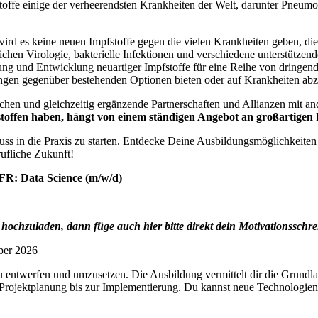
stoffe einige der verheerendsten Krankheiten der Welt, darunter Pneum
wird es keine neuen Impfstoffe gegen die vielen Krankheiten geben, d
en Virologie, bakterielle Infektionen und verschiedene unterstützende
ckung und Entwicklung neuartiger Impfstoffe für eine Reihe von dringe
ngen gegenüber bestehenden Optionen bieten oder auf Krankheiten abziel
chen und gleichzeitig ergänzende Partnerschaften und Allianzen mit a
stoffen haben, hängt von einem ständigen Angebot an großartigen
uss in die Praxis zu starten. Entdecke Deine Ausbildungsmöglichkeite
ufliche Zukunft!
 FR: Data Science (m/w/d)
chzuladen, dann füge auch hier bitte direkt dein Motivationsschrei
ber 2026
 entwerfen und umzusetzen. Die Ausbildung vermittelt dir die Grundlag
Projektplanung bis zur Implementierung. Du kannst neue Technologien 