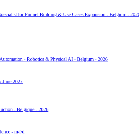
 Specialist for Funnel Building & Use Cases Expansion - Belgium - 202
y Automation - Robotics & Physical AI - Belgium - 2026
to June 2027
duction - Belgique - 2026
ence - m/f/d