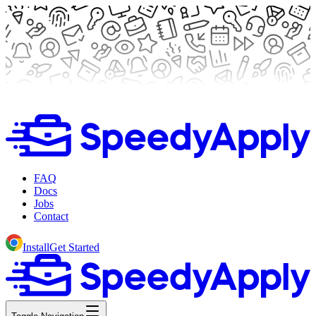
FAQ
Docs
Jobs
Contact
Install
Get Started