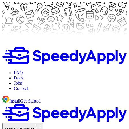
FAQ
Docs
Jobs
Contact
Install
Get Started