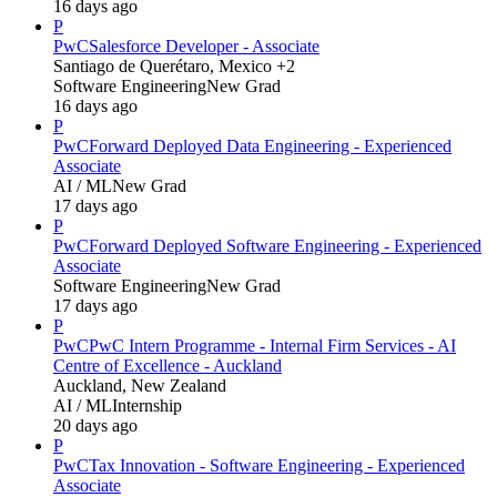
16 days ago
P
PwC
Salesforce Developer - Associate
Santiago de Querétaro, Mexico +2
Software Engineering
New Grad
16 days ago
P
PwC
Forward Deployed Data Engineering - Experienced
Associate
AI / ML
New Grad
17 days ago
P
PwC
Forward Deployed Software Engineering - Experienced
Associate
Software Engineering
New Grad
17 days ago
P
PwC
PwC Intern Programme - Internal Firm Services - AI
Centre of Excellence - Auckland
Auckland, New Zealand
AI / ML
Internship
20 days ago
P
PwC
Tax Innovation - Software Engineering - Experienced
Associate