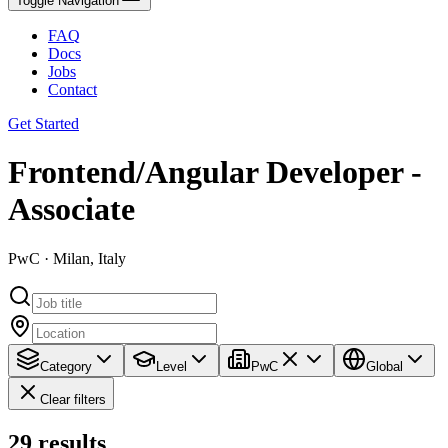
Toggle Navigation
FAQ
Docs
Jobs
Contact
Get Started
Frontend/Angular Developer -
Associate
PwC · Milan, Italy
Category
Level
PwC
Global
Clear filters
29
results