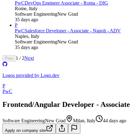
PwC
DevOps Engineer Associate - Roma - DIG
Rome, Italy
Software Engineering
New Grad
35 days ago
P
PwC
Salesforce Developer - Associate - Napoli - ADV
Naples, Italy
Software Engineering
New Grad
35 days ago
1
/
2
Next
Prev
Logos provided by Logo.dev
P
PwC
Frontend/Angular Developer - Associate
Software Engineering
New Grad
Milan, Italy
44 days ago
Apply on company site