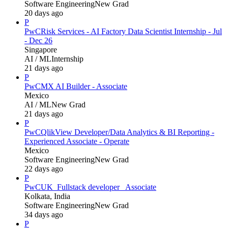
Software Engineering
New Grad
20 days ago
P
PwC
Risk Services - AI Factory Data Scientist Internship - Jul
- Dec 26
Singapore
AI / ML
Internship
21 days ago
P
PwC
MX AI Builder - Associate
Mexico
AI / ML
New Grad
21 days ago
P
PwC
QlikView Developer/Data Analytics & BI Reporting -
Experienced Associate - Operate
Mexico
Software Engineering
New Grad
22 days ago
P
PwC
UK_Fullstack developer_ Associate
Kolkata, India
Software Engineering
New Grad
34 days ago
P