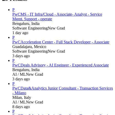
P
PwC
MS - IT Infra/Cloud - Associate- Analyst - Service
Mgmt. Support - operate
Bengaluru, India
Software Engineering
New Grad
1 day ago
P
PwC
Acceleration Center - Full Stack Developer - Associate
Guadalajara, Mexico
Software Engineering
New Grad
3 days ago
P
PwC
Deals Advisory - AI Engineer - Experienced Associate
Bengaluru, India
AI / ML
New Grad
3 days ago
P
PwC
Data&Analytics Junior Consultant - Transaction Services
- Milano
Milan, Italy
AI / ML
New Grad
8 days ago
P