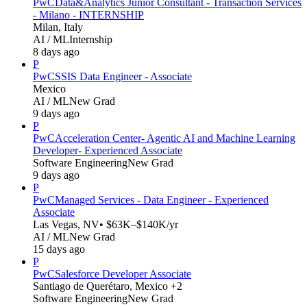
PwC
Data&Analytics Junior Consultant - Transaction Services
- Milano - INTERNSHIP
Milan, Italy
AI / ML
Internship
8 days ago
P
PwC
SSIS Data Engineer - Associate
Mexico
AI / ML
New Grad
9 days ago
P
PwC
Acceleration Center- Agentic AI and Machine Learning
Developer- Experienced Associate
Software Engineering
New Grad
9 days ago
P
PwC
Managed Services - Data Engineer - Experienced
Associate
Las Vegas, NV
• $63K–$140K/yr
AI / ML
New Grad
15 days ago
P
PwC
Salesforce Developer Associate
Santiago de Querétaro, Mexico +2
Software Engineering
New Grad