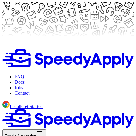
FAQ
Docs
Jobs
Contact
Install
Get Started