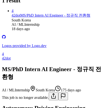
1
result
4
42dot
MS/PhD Intern AI Engineer - 정규직 전환형
South Korea
AI / ML
Internship
18 days ago
Logos provided by Logo.dev
4
42dot
MS/PhD Intern AI Engineer - 정규직 전
환형
AI / ML
Internship
South Korea
175 days ago
This job is no longer available.