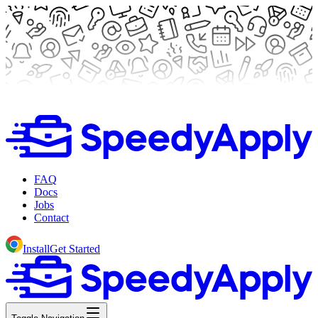
FAQ
Docs
Jobs
Contact
Install
Get Started