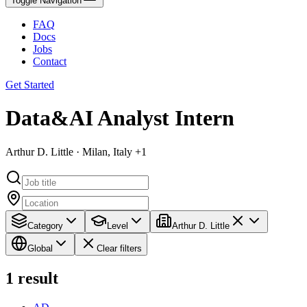
Toggle Navigation
FAQ
Docs
Jobs
Contact
Get Started
Data&AI Analyst Intern
Arthur D. Little · Milan, Italy +1
Category
Level
Arthur D. Little
Global
Clear filters
1
result