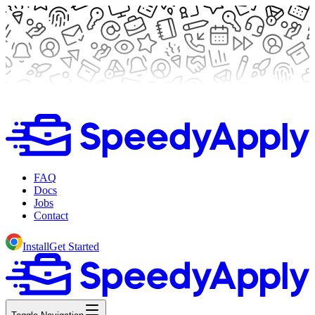
FAQ
Docs
Jobs
Contact
Install
Get Started