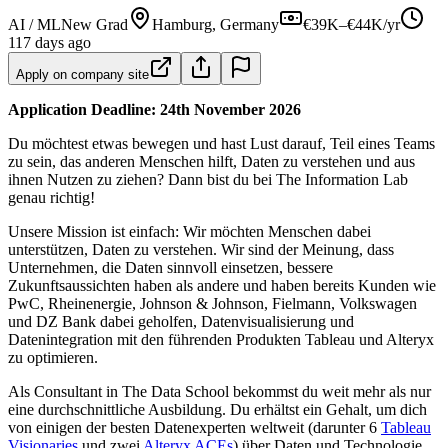
AI / ML
New Grad
Hamburg, Germany
€39K–€44K/yr
117 days ago
Apply on company site
Application Deadline: 24th November 2026
Du möchtest etwas bewegen und hast Lust darauf, Teil eines Teams
zu sein, das anderen Menschen hilft, Daten zu verstehen und aus
ihnen Nutzen zu ziehen? Dann bist du bei The Information Lab
genau richtig!
Unsere Mission ist einfach: Wir möchten Menschen dabei
unterstützen, Daten zu verstehen. Wir sind der Meinung, dass
Unternehmen, die Daten sinnvoll einsetzen, bessere
Zukunftsaussichten haben als andere und haben bereits Kunden wie
PwC, Rheinenergie, Johnson & Johnson, Fielmann, Volkswagen
und DZ Bank dabei geholfen, Datenvisualisierung und
Datenintegration mit den führenden Produkten Tableau und Alteryx
zu optimieren.
Als Consultant in The Data School bekommst du weit mehr als nur
eine durchschnittliche Ausbildung. Du erhältst ein Gehalt, um dich
von einigen der besten Datenexperten weltweit (darunter 6
Tableau
Visionaries
und zwei
Alteryx ACEs
) über Daten und Technologie