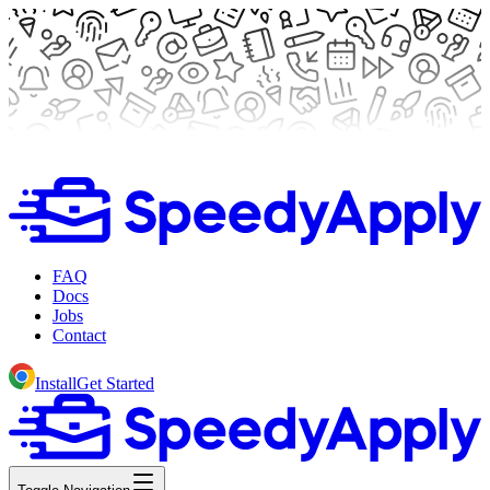
FAQ
Docs
Jobs
Contact
Install
Get Started