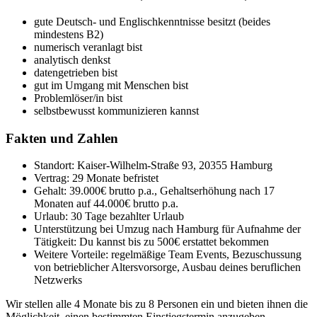
gute Deutsch- und Englischkenntnisse besitzt (beides
mindestens B2)
numerisch veranlagt bist
analytisch denkst
datengetrieben bist
gut im Umgang mit Menschen bist
Problemlöser/in bist
selbstbewusst kommunizieren kannst
Fakten und Zahlen
Standort: Kaiser-Wilhelm-Straße 93, 20355 Hamburg
Vertrag: 29 Monate befristet
Gehalt: 39.000€ brutto p.a., Gehaltserhöhung nach 17
Monaten auf 44.000€ brutto p.a.
Urlaub: 30 Tage bezahlter Urlaub
Unterstützung bei Umzug nach Hamburg für Aufnahme der
Tätigkeit: Du kannst bis zu 500€ erstattet bekommen
Weitere Vorteile: regelmäßige Team Events, Bezuschussung
von betrieblicher Altersvorsorge, Ausbau deines beruflichen
Netzwerks
Wir stellen alle 4 Monate bis zu 8 Personen ein und bieten ihnen die
Möglichkeit, einen bestimmten Einstiegstermin anzugeben.