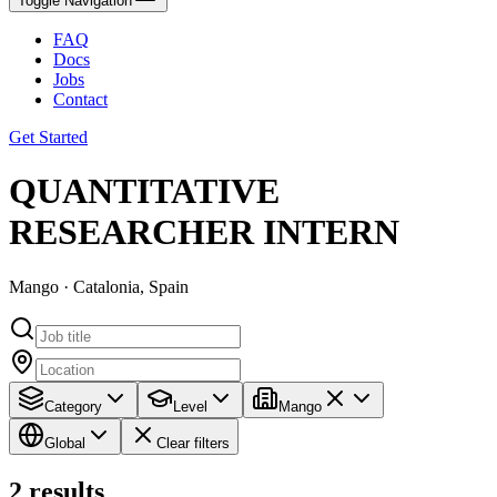
Toggle Navigation
FAQ
Docs
Jobs
Contact
Get Started
QUANTITATIVE
RESEARCHER INTERN
Mango · Catalonia, Spain
Category
Level
Mango
Global
Clear filters
2
results