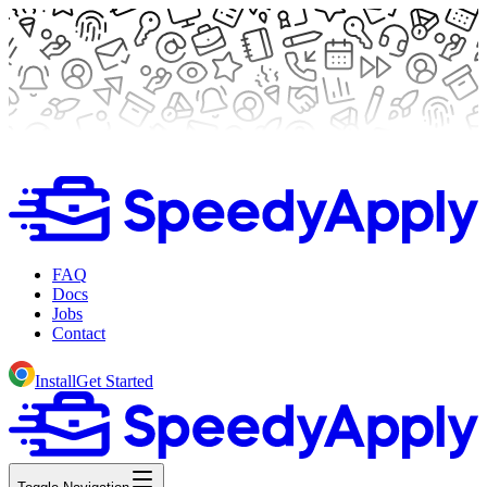
FAQ
Docs
Jobs
Contact
Install
Get Started