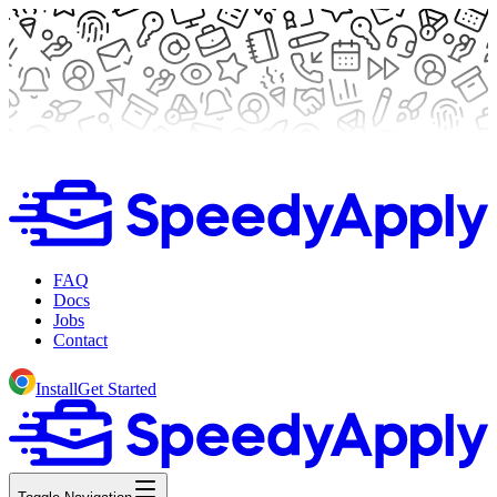
FAQ
Docs
Jobs
Contact
Install
Get Started