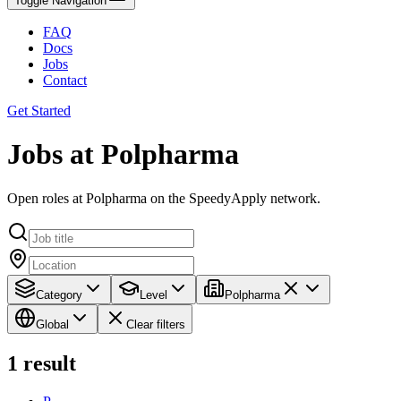
Toggle Navigation
FAQ
Docs
Jobs
Contact
Get Started
Jobs at Polpharma
Open roles at Polpharma on the SpeedyApply network.
Category
Level
Polpharma
Global
Clear filters
1
result