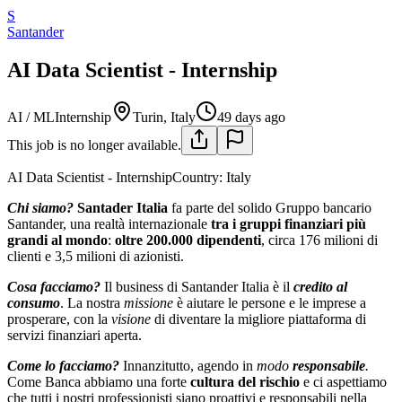
S
Santander
AI Data Scientist - Internship
AI / ML
Internship
Turin, Italy
49 days ago
This job is no longer available.
AI Data Scientist - InternshipCountry: Italy
Chi siamo?
Santader Italia
fa parte del solido Gruppo bancario
Santander, una realtà internazionale
tra i gruppi finanziari più
grandi al mondo
:
oltre 200.000 dipendenti
, circa 176 milioni di
clienti e 3,5 milioni di azionisti.
Cosa facciamo?
Il business di Santander Italia è il
credito al
consumo
. La nostra
missione
è aiutare le persone e le imprese a
prosperare, con la
visione
di diventare la migliore piattaforma di
servizi finanziari aperta.
Come lo facciamo?
Innanzitutto, agendo in
modo
responsabile
.
Come Banca abbiamo una forte
cultura del rischio
e ci aspettiamo
che tutti i nostri professionisti siano proattivi e responsabili nella