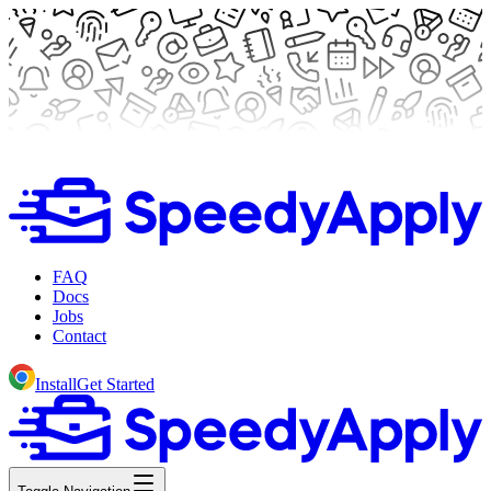
FAQ
Docs
Jobs
Contact
Install
Get Started