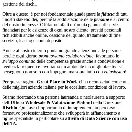
gestione dei rischi.
Oltre a questo, è per noi fondamentale guadagnare la
fiducia
di tutti
i nostri stakeholder, perché la soddisfazione delle
persone
è al centro
del nostro interesse. Offriamo infatti un'ampia gamma di servizi
finanziari per le esigenze di ogni nostro cliente: prestiti personali
richiedibili anche online, cessione del quinto, trattamento di fine
servizio, leasing e conti deposito.
Anche al nostro interno poniamo grande attenzione alle persone
perché ogni giorno
promuoviamo collaborazione
, favoriamo lo
sviluppo continuo
delle competenze grazie anche a condivisione e
feedback frequenti e favoriamo un ambiente in cui gli obiettivi si
perseguono non solo con impegno, ma soprattutto con
entusiasmo
!
Per queste ragioni
Great Place to Work
ci ha riconosciuti come una
delle migliori aziende italiane per le eccellenti condizioni di lavoro.
Stiamo ricercando una persona laureanda o neolaureata a supporto
dell’
Ufficio Wholesale & Valutazione Plafond
nella Direzione
Rischio
. Qui, avrà l’opportunità di intraprendere un percorso
formativo professionalizzante che svilupperà in affiancamento a
figure specialiste in particolare su
attività di Data Science con uso
dell’IA.