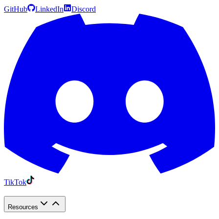
GitHub
LinkedIn
Discord
TikTok
Resources