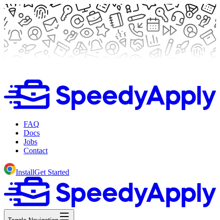
FAQ
Docs
Jobs
Contact
Install
Get Started