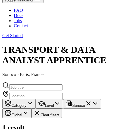
Toggle Navigation
FAQ
Docs
Jobs
Contact
Get Started
TRANSPORT & DATA
ANALYST APPRENTICE
Sonoco · Paris, France
Category
Level
Sonoco
Global
Clear filters
1
result