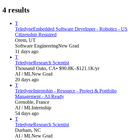
4
results
T
Teledyne
Embedded Software Developer - Robotics - US
Citizenship Required
Orem, UT
Software Engineering
New Grad
11 days ago
T
Teledyne
Research Scientist
Thousand Oaks, CA
• $90.8K–$121.1K/yr
AI / ML
New Grad
20 days ago
T
Teledyne
Internship - Resource - Project & Portfolio
Management - AI‑Ready
Grenoble, France
AI / ML
Internship
54 days ago
T
Teledyne
Research Scientist
Durham, NC
AI / ML
New Grad