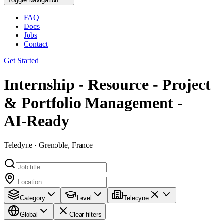
Toggle Navigation
FAQ
Docs
Jobs
Contact
Get Started
Internship - Resource - Project
& Portfolio Management -
AI‑Ready
Teledyne · Grenoble, France
Category
Level
Teledyne
Global
Clear filters