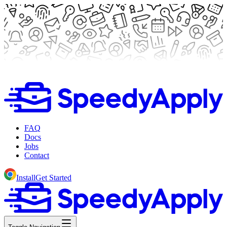
FAQ
Docs
Jobs
Contact
Install
Get Started