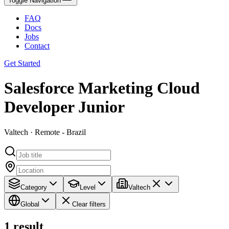
Toggle Navigation
FAQ
Docs
Jobs
Contact
Get Started
Salesforce Marketing Cloud
Developer Junior
Valtech · Remote - Brazil
Category
Level
Valtech
Global
Clear filters
1
result