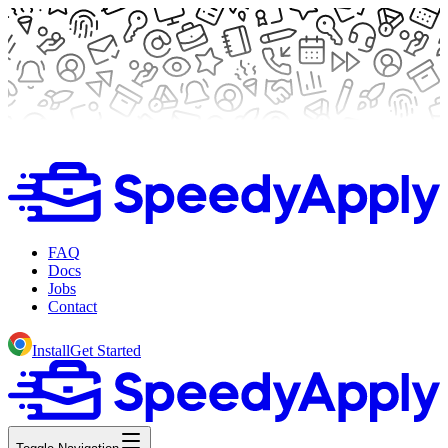
FAQ
Docs
Jobs
Contact
Install
Get Started