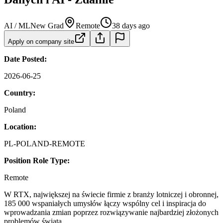
AI / ML
New Grad
Remote
38 days ago
Apply on company site
Date Posted:
2026-06-25
Country:
Poland
Location:
PL-POLAND-REMOTE
Position Role Type:
Remote
W RTX, największej na świecie firmie z branży lotniczej i obronnej,
185 000 wspaniałych umysłów łączy wspólny cel i inspiracja do
wprowadzania zmian poprzez rozwiązywanie najbardziej złożonych
problemów świata.