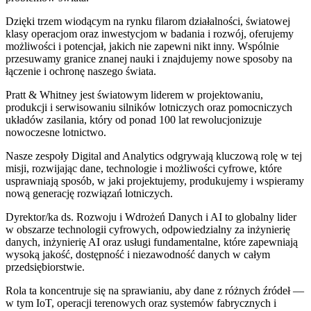
Dzięki trzem wiodącym na rynku filarom działalności, światowej
klasy operacjom oraz inwestycjom w badania i rozwój, oferujemy
możliwości i potencjał, jakich nie zapewni nikt inny. Wspólnie
przesuwamy granice znanej nauki i znajdujemy nowe sposoby na
łączenie i ochronę naszego świata.
Pratt & Whitney jest światowym liderem w projektowaniu,
produkcji i serwisowaniu silników lotniczych oraz pomocniczych
układów zasilania, który od ponad 100 lat rewolucjonizuje
nowoczesne lotnictwo.
Nasze zespoły Digital and Analytics odgrywają kluczową rolę w tej
misji, rozwijając dane, technologie i możliwości cyfrowe, które
usprawniają sposób, w jaki projektujemy, produkujemy i wspieramy
nową generację rozwiązań lotniczych.
Dyrektor/ka ds. Rozwoju i Wdrożeń Danych i AI to globalny lider
w obszarze technologii cyfrowych, odpowiedzialny za inżynierię
danych, inżynierię AI oraz usługi fundamentalne, które zapewniają
wysoką jakość, dostępność i niezawodność danych w całym
przedsiębiorstwie.
Rola ta koncentruje się na sprawianiu, aby dane z różnych źródeł —
w tym IoT, operacji terenowych oraz systemów fabrycznych i