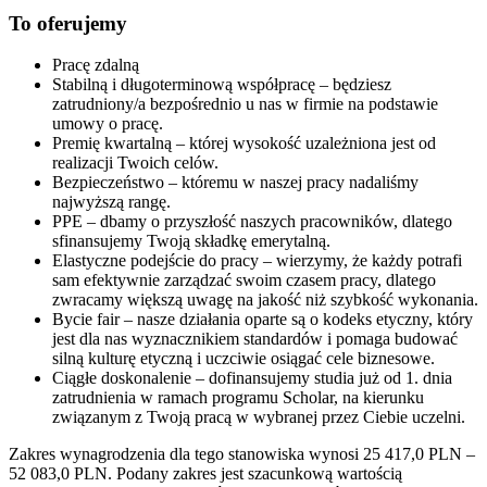
To oferujemy
Pracę zdalną
Stabilną i długoterminową współpracę – będziesz
zatrudniony/a bezpośrednio u nas w firmie na podstawie
umowy o pracę.
Premię kwartalną – której wysokość uzależniona jest od
realizacji Twoich celów.
Bezpieczeństwo – któremu w naszej pracy nadaliśmy
najwyższą rangę.
PPE – dbamy o przyszłość naszych pracowników, dlatego
sfinansujemy Twoją składkę emerytalną.
Elastyczne podejście do pracy – wierzymy, że każdy potrafi
sam efektywnie zarządzać swoim czasem pracy, dlatego
zwracamy większą uwagę na jakość niż szybkość wykonania.
Bycie fair – nasze działania oparte są o kodeks etyczny, który
jest dla nas wyznacznikiem standardów i pomaga budować
silną kulturę etyczną i uczciwie osiągać cele biznesowe.
Ciągłe doskonalenie – dofinansujemy studia już od 1. dnia
zatrudnienia w ramach programu Scholar, na kierunku
związanym z Twoją pracą w wybranej przez Ciebie uczelni.
Zakres wynagrodzenia dla tego stanowiska wynosi 25 417,0 PLN –
52 083,0 PLN. Podany zakres jest szacunkową wartością