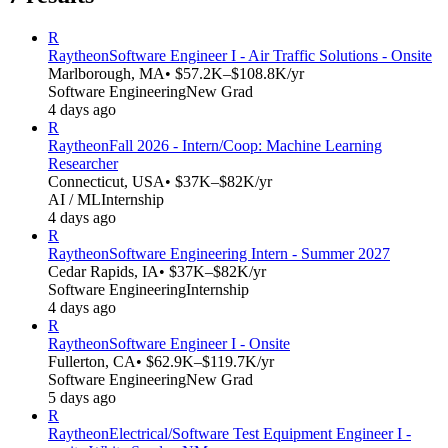
R
Raytheon
Software Engineer I - Air Traffic Solutions - Onsite
Marlborough, MA
• $57.2K–$108.8K/yr
Software Engineering
New Grad
4 days ago
R
Raytheon
Fall 2026 - Intern/Coop: Machine Learning
Researcher
Connecticut, USA
• $37K–$82K/yr
AI / ML
Internship
4 days ago
R
Raytheon
Software Engineering Intern - Summer 2027
Cedar Rapids, IA
• $37K–$82K/yr
Software Engineering
Internship
4 days ago
R
Raytheon
Software Engineer I - Onsite
Fullerton, CA
• $62.9K–$119.7K/yr
Software Engineering
New Grad
5 days ago
R
Raytheon
Electrical/Software Test Equipment Engineer I -