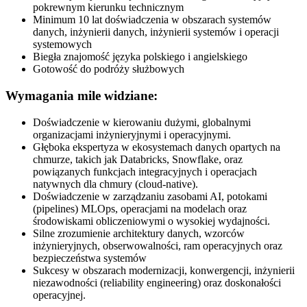
pokrewnym kierunku technicznym
Minimum 10 lat doświadczenia w obszarach systemów
danych, inżynierii danych, inżynierii systemów i operacji
systemowych
Biegła znajomość języka polskiego i angielskiego
Gotowość do podróży służbowych
Wymagania mile widziane:
Doświadczenie w kierowaniu dużymi, globalnymi
organizacjami inżynieryjnymi i operacyjnymi.
Głęboka ekspertyza w ekosystemach danych opartych na
chmurze, takich jak Databricks, Snowflake, oraz
powiązanych funkcjach integracyjnych i operacjach
natywnych dla chmury (cloud-native).
Doświadczenie w zarządzaniu zasobami AI, potokami
(pipelines) MLOps, operacjami na modelach oraz
środowiskami obliczeniowymi o wysokiej wydajności.
Silne zrozumienie architektury danych, wzorców
inżynieryjnych, obserwowalności, ram operacyjnych oraz
bezpieczeństwa systemów
Sukcesy w obszarach modernizacji, konwergencji, inżynierii
niezawodności (reliability engineering) oraz doskonałości
operacyjnej.