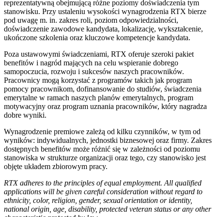
reprezentatywną obejmującą różne poziomy doświadczenia tym
stanowisku. Przy ustaleniu wysokości wynagrodzenia RTX bierze
pod uwagę m. in. zakres roli, poziom odpowiedzialności,
doświadczenie zawodowe kandydata, lokalizację, wykształcenie,
ukończone szkolenia oraz kluczowe kompetencje kandydata.
Poza ustawowymi świadczeniami, RTX oferuje szeroki pakiet
benefitów i nagród mających na celu wspieranie dobrego
samopoczucia, rozwoju i sukcesów naszych pracowników.
Pracownicy mogą korzystać z programów takich jak program
pomocy pracownikom, dofinansowanie do studiów, świadczenia
emerytalne w ramach naszych planów emerytalnych, program
motywacyjny oraz program uznania pracowników, który nagradza
dobre wyniki.
Wynagrodzenie premiowe zależą od kilku czynników, w tym od
wyników: indywidualnych, jednostki biznesowej oraz firmy. Zakres
dostępnych benefitów może różnić się w zależności od poziomu
stanowiska w strukturze organizacji oraz tego, czy stanowisko jest
objęte układem zbiorowym pracy.
RTX adheres to the principles of equal employment. All qualified
applications will be given careful consideration without regard to
ethnicity, color, religion, gender, sexual orientation or identity,
national origin, age, disability, protected veteran status or any other