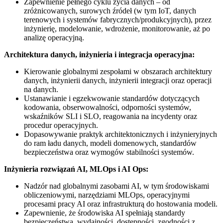
Zapewnienie pełnego cyklu życia danych – od
zróżnicowanych, surowych źródeł (w tym IoT, danych
terenowych i systemów fabrycznych/produkcyjnych), przez
inżynierię, modelowanie, wdrożenie, monitorowanie, aż po
analizę operacyjną.
Architektura danych, inżynieria i integracja operacyjna:
Kierowanie globalnymi zespołami w obszarach architektury
danych, inżynierii danych, inżynierii integracji oraz operacji
na danych.
Ustanawianie i egzekwowanie standardów dotyczących
kodowania, obserwowalności, odporności systemów,
wskaźników SLI i SLO, reagowania na incydenty oraz
procedur operacyjnych.
Dopasowywanie praktyk architektonicznych i inżynieryjnych
do ram ładu danych, modeli domenowych, standardów
bezpieczeństwa oraz wymogów stabilności systemów.
Inżynieria rozwiązań AI, MLOps i AI Ops:
Nadzór nad globalnymi zasobami AI, w tym środowiskami
obliczeniowymi, narzędziami MLOps, operacyjnymi
procesami pracy AI oraz infrastrukturą do hostowania modeli.
Zapewnienie, że środowiska AI spełniają standardy
bezpieczeństwa, wydajności, dostępności, zgodności z