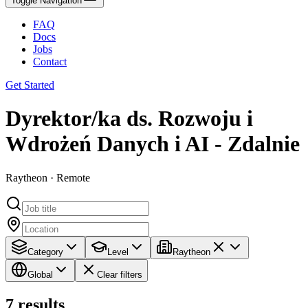
Toggle Navigation
FAQ
Docs
Jobs
Contact
Get Started
Dyrektor/ka ds. Rozwoju i
Wdrożeń Danych i AI - Zdalnie
Raytheon · Remote
Category
Level
Raytheon
Global
Clear filters
7
results