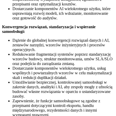
przepisami oraz optymalizacji kosztów.
Dostarczanie komponentów AI wielokrotnego użytku, które
usprawniają rozwój modeli, ich wdrażanie, monitorowanie
oraz gotowość do audytów.
Konwergencja rozwiązań, standaryzacja i wspieranie
samoobsługi:
Dążenie do globalnej konwergencji rozwiązań danych i AI,
zestawów narzędzi, wzorców inżynieryjnych i procesów
operacyjnych.
Redukowanie fragmentacji systemów poprzez standaryzację
wzorców budowy, struktur monitorowania, umów SLA/SLO
oraz podejścia do zarządzania zmianą.
Dostarczanie komponentów wielokrotnego użytku, usług
wspólnych i powtarzalnych wzorców w celu maksymalizacji
skali i redukcji duplikacji działań.
Umożliwianie bezpiecznej, kontrolowanej samoobsługi w
zakresie danych, analityki i AI, aby zespoły mogły z ufnością
budować własne rozwiązania w oparciu o ustandaryzowane
zasoby.
Zapewnienie, że funkcje samoobsługowe są zgodne z
przepisami dotyczącymi kontroli eksportu, handlu
międzynarodowego, rezydentności danych i innymi
wymogami prawnymi.