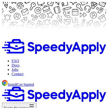
FAQ
Docs
Jobs
Contact
Install
Get Started