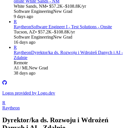
onsite White Sands - NM
White Sands, NM
• $57.2K–$108.8K/yr
Software Engineering
New Grad
9 days ago
R
Raytheon
Software Engineer I - Test Solutions - Onsite
Tucson, AZ
• $57.2K–$108.8K/yr
Software Engineering
New Grad
16 days ago
R
Raytheon
Dyrektor/ka ds. Rozwoju i Wdrożeń Danych i AI -
Zdalnie
Remote
AI / ML
New Grad
38 days ago
Logos provided by Logo.dev
R
Raytheon
Dyrektor/ka ds. Rozwoju i Wdrożeń
Danych i AI - Zdalnie